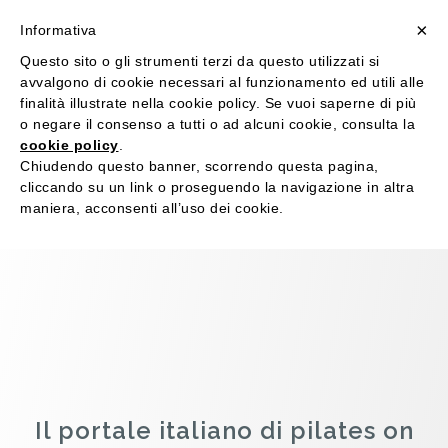
Revolution Slider Error: You have some jquery.js
×
library include that comes after the revolution files
Informativa
js include.
Questo sito o gli strumenti terzi da questo utilizzati si
This includes make eliminates the revolution
avvalgono di cookie necessari al funzionamento ed utili alle
slider libraries, and make it not work.
finalità illustrate nella cookie policy. Se vuoi saperne di più
o negare il consenso a tutti o ad alcuni cookie, consulta la
To fix it you can:
cookie policy
.
1. In the Slider Settings -> Troubleshooting set
Chiudendo questo banner, scorrendo questa pagina,
option:
Put JS Includes To Body
option to true.
cliccando su un link o proseguendo la navigazione in altra
2. Find the double jquery.js include and remove
it.
maniera, acconsenti all’uso dei cookie.
Il portale italiano di pilates on